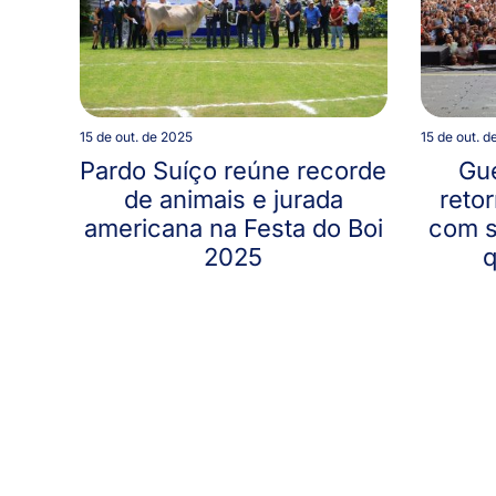
15 de out. de 2025
15 de out. d
Pardo Suíço reúne recorde
Gue
de animais e jurada
reto
americana na Festa do Boi
com s
2025
q