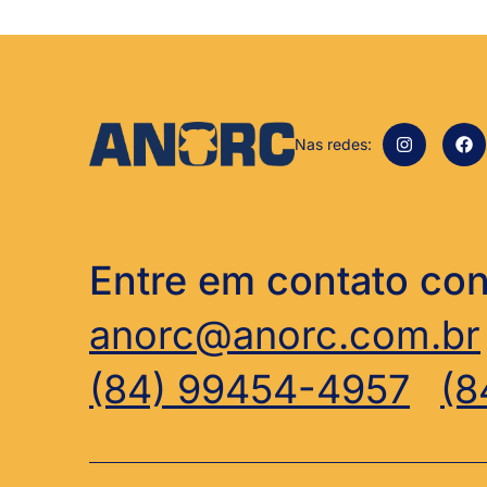
Nas redes:
Entre em contato co
anorc@anorc.com.br
(84) 99454-4957
(8