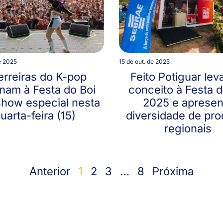
e 2025
15 de out. de 2025
rreiras do K-pop
Feito Potiguar leva
rnam à Festa do Boi
conceito à Festa d
how especial nesta
2025 e apresen
uarta-feira (15)
diversidade de pr
regionais
Anterior
1
2
3
…
8
Próxima