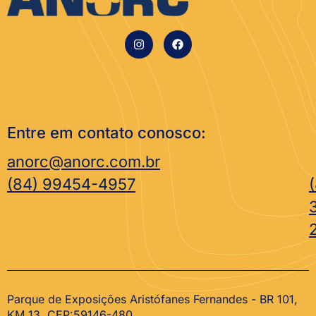
Entre em contato conosco:
anorc@anorc.com.br
(84) 99454-4957
Parque de Exposições Aristófanes Fernandes - BR 101,
KM 13. CEP:59146-480