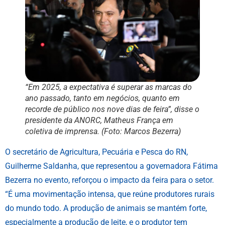
“Em 2025, a expectativa é superar as marcas do
ano passado, tanto em negócios, quanto em
recorde de público nos nove dias de feira”, disse o
presidente da ANORC, Matheus França em
coletiva de imprensa. (Foto: Marcos Bezerra)
O secretário de Agricultura, Pecuária e Pesca do RN,
Guilherme Saldanha, que representou a governadora Fátima
Bezerra no evento, reforçou o impacto da feira para o setor.
“É uma movimentação intensa, que reúne produtores rurais
do mundo todo. A produção de animais se mantém forte,
especialmente a produção de leite, e o produtor tem