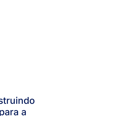
struindo
para a