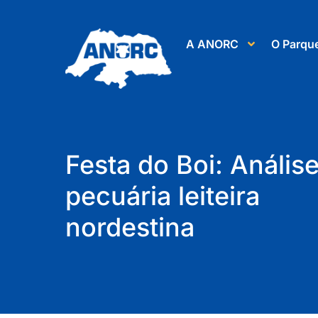
A ANORC
O Parqu
Festa do Boi: Anális
pecuária leiteira
nordestina