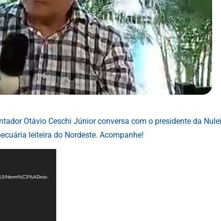
ntador Otávio Ceschi Júnior conversa com o presidente da Nulei
pecuária leiteira do Nordeste. Acompanhe!
17/10/Herm%C3%ADnio-