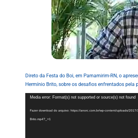
Direto da Festa do Boi, em Parnamirim-RN, o aprese
Hermínio Brito, sobre os desafios enfrentados pela 
Tocador
Media error: Format(s) not supported or source(s) not found
de
Fazer download do arquivo: https://anorc.com.br/wp-content/uploads/20
vídeo
Brito.mp4?_=1