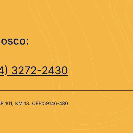
nosco:
4) 3272-2430
 BR 101, KM 13. CEP:59146-480