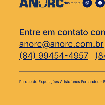
Nas redes:
Entre em contato co
anorc@anorc.com.br
(84) 99454-4957
(8
Parque de Exposições Aristófanes Fernandes -