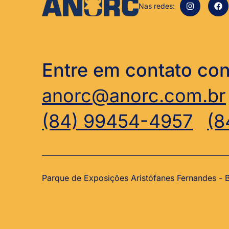
Nas redes:
Entre em contato co
anorc@anorc.com.br
(84) 99454-4957
(8
Parque de Exposições Aristófanes Fernandes -