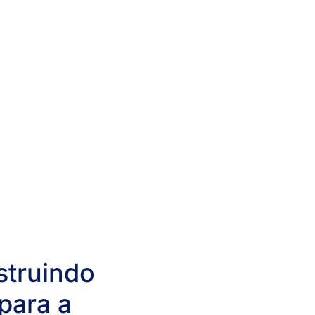
struindo
para a