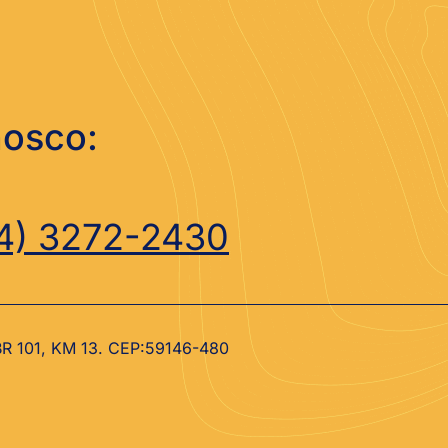
nosco:
4) 3272-2430
 BR 101, KM 13. CEP:59146-480