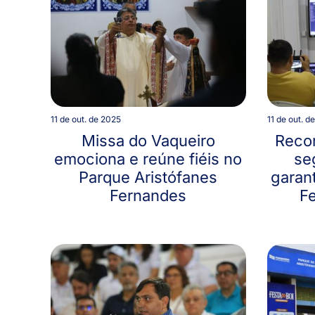
11 de out. de 2025
11 de out. d
Missa do Vaqueiro
Recon
emociona e reúne fiéis no
se
Parque Aristófanes
garan
Fernandes
Fe