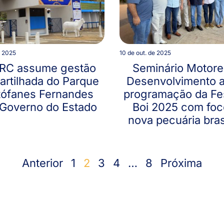
e 2025
10 de out. de 2025
C assume gestão
Seminário Motore
rtilhada do Parque
Desenvolvimento a
tófanes Fernandes
programação da Fe
Governo do Estado
Boi 2025 com foc
nova pecuária bras
Anterior
1
2
3
4
…
8
Próxima