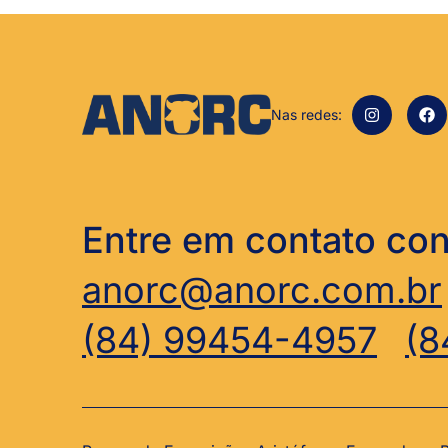
Nas redes:
Entre em contato co
anorc@anorc.com.br
(84) 99454-4957
(8