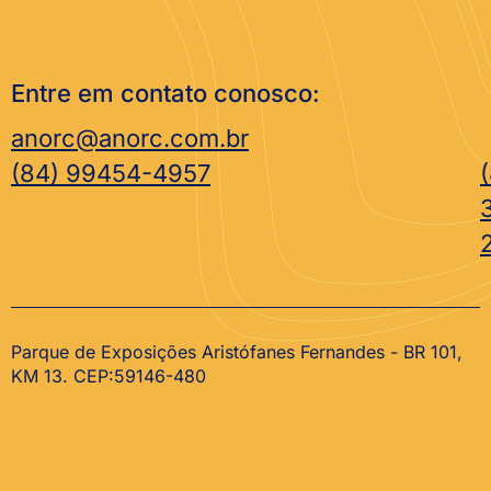
Entre em contato conosco:
anorc@anorc.com.br
(84) 99454-4957
Parque de Exposições Aristófanes Fernandes - BR 101,
KM 13. CEP:59146-480