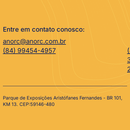
Entre em contato conosco:
anorc@anorc.com.br
(84) 99454-4957
Parque de Exposições Aristófanes Fernandes - BR 101,
KM 13. CEP:59146-480